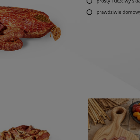
prosty i uczciwy skł
prawdziwie domow