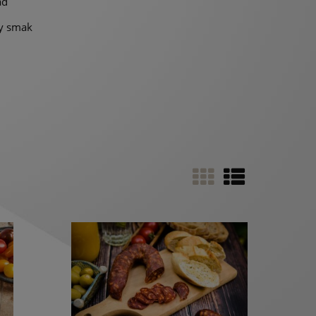
ad
y smak