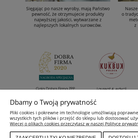
Sięgając po nasze wyroby, mają Państwo
Nasze
pewność, że otrzymujecie produkty
o trady
najwyższej jakości, wytwarzane z
met
najlepszych lokalnych surowców.
z
Dbamy o Twoją prywatność
Pliki cookies i pokrewne im technologie umożliwiają poprawn
wszystkich tych plików i przejść do sklepu lub dostosować uży
Więcej o plikach cookies przeczytasz w naszej Polityce prywatn
POMOC
MOJE KONTO
ZAAKCEPTUJ TYLKO NIEZBĘDNE
DOSTOSUJ