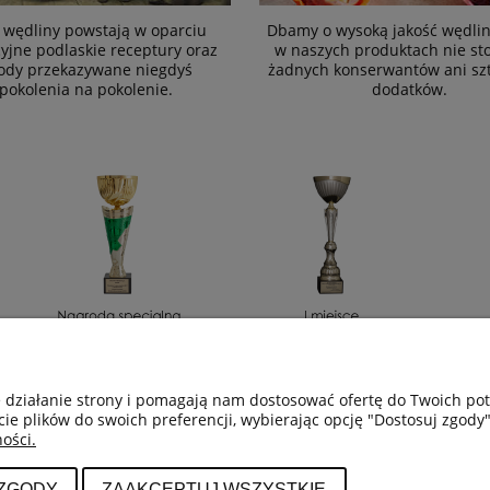
 wędliny powstają w oparciu
Dbamy o wysoką jakość wędlin
cyjne podlaskie receptury oraz
w naszych produktach nie st
ody przekazywane niegdyś
żadnych konserwantów ani sz
 pokolenia na pokolenie.
dodatków.
e działanie strony i pomagają nam dostosować ofertę do Twoich p
cie plików do swoich preferencji, wybierając opcję "Dostosuj zgody"
ości.
PŁATNOŚCI I DOSTAWA
INFORMACJE
 ZGODY
ZAAKCEPTUJ WSZYSTKIE