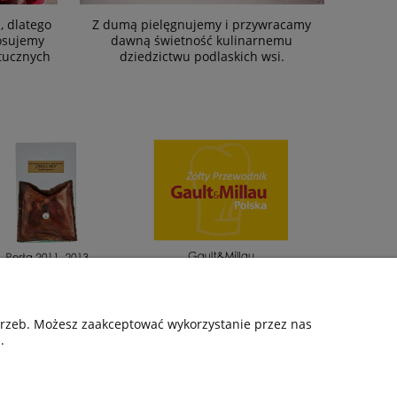
, dlatego
Z dumą pielęgnujemy i przywracamy
osujemy
dawną świetność kulinarnemu
tucznych
dziedzictwu podlaskich wsi.
otrzeb. Możesz zaakceptować wykorzystanie przez nas
.
O NAS